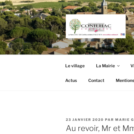
Aller
au
contenu
principal
Le village
La Mairie
V
Actus
Contact
Mentions
PUBLIÉ
23 JANVIER 2020
PAR
MARIE 
LE
Au revoir, Mr et M