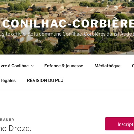
CONILHAC-CORBIÈR
site officiel de la commune Conilhac-Corbières dans l'Aude (
ivre à Conilhac
Enfance & jeunesse
Médiathèque
C
 légales
RÉVISION DU PLU
GRAUBY
me Drozc.