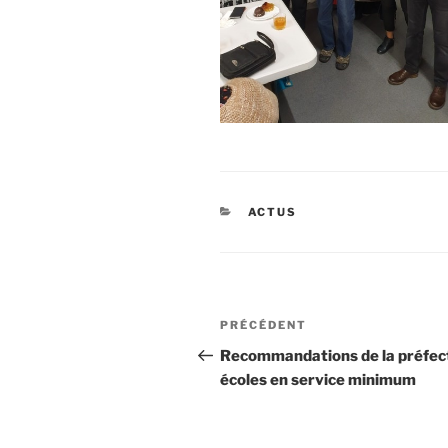
CATÉGORIES
ACTUS
Navigation
Article
PRÉCÉDENT
de
précédent
Recommandations de la préfec
écoles en service minimum
l’article