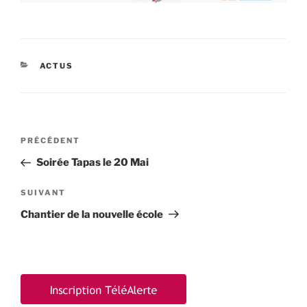
CATÉGORIES
ACTUS
Navigation
Article
PRÉCÉDENT
de
précédent
Soirée Tapas le 20 Mai
l’article
Article
SUIVANT
suivant
Chantier de la nouvelle école