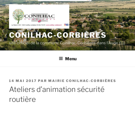
Aller
au
contenu
principal
CONILHAC-CORBIÈRES
site officiel de la commune Conilhac-Corbières dans l'Aude (11)
Menu
PUBLIÉ
14 MAI 2017
PAR
MAIRIE CONILHAC-CORBIÈRES
LE
Ateliers d’animation sécurité
routière