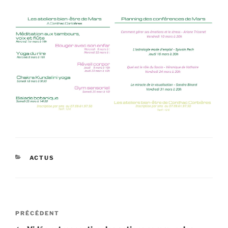
CATÉGORIES
ACTUS
Navigation
Article
PRÉCÉDENT
de
précédent