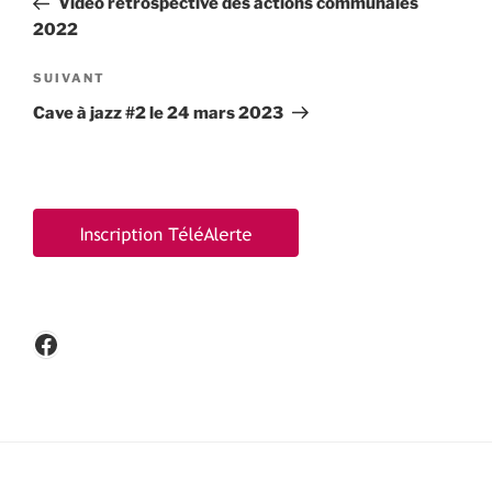
Vidéo retrospective des actions communales
l’article
2022
Article
SUIVANT
suivant
Cave à jazz #2 le 24 mars 2023
Facebook