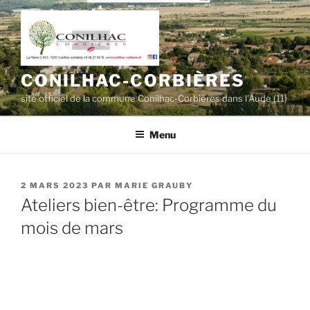
Aller
au
contenu
principal
CONILHAC-CORBIÈRES
site officiel de la commune Conilhac-Corbières dans l'Aude (11)
Menu
PUBLIÉ
2 MARS 2023
PAR
MARIE GRAUBY
LE
Ateliers bien-être: Programme du
mois de mars