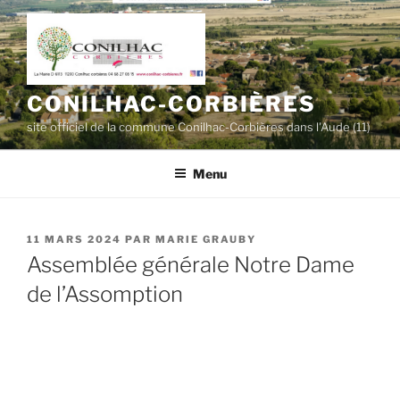
Aller
au
contenu
principal
CONILHAC-CORBIÈRES
site officiel de la commune Conilhac-Corbières dans l'Aude (11)
Menu
PUBLIÉ
11 MARS 2024
PAR
MARIE GRAUBY
LE
Assemblée générale Notre Dame
de l’Assomption