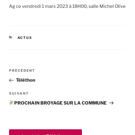
Ag ce vendredi 1 mars 2023 à 18H00, salle Michel Olive
CATÉGORIES
ACTUS
Navigation
Article
PRÉCÉDENT
de
précédent
Téléthon
l’article
Article
SUIVANT
suivant
PROCHAIN BROYAGE SUR LA COMMUNE