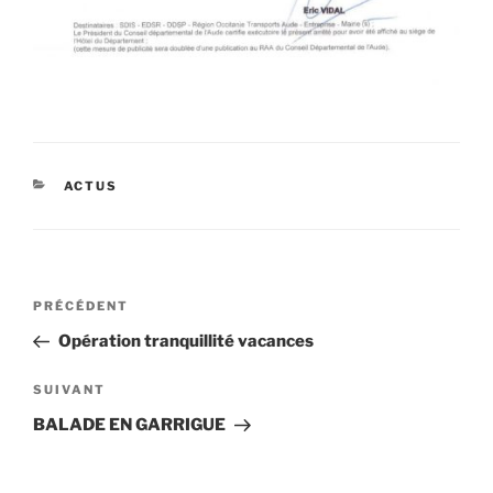
CATÉGORIES
ACTUS
Navigation
Article
PRÉCÉDENT
de
précédent
Opération tranquillité vacances
l’article
Article
SUIVANT
suivant
BALADE EN GARRIGUE