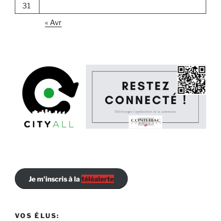
31
« Avr
Je m'inscris à la
téléalerte
VOS ÉLUS: