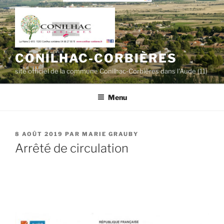
Aller
au
contenu
principal
CONILHAC-CORBIÈRES
site officiel de la commune Conilhac-Corbières dans l'Aude (11)
Menu
PUBLIÉ
8 AOÛT 2019
PAR
MARIE GRAUBY
LE
Arrêté de circulation