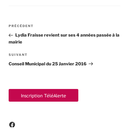
Navigation
Article
PRÉCÉDENT
de
précédent
Lydia Fraisse revient sur ses 4 années passée à la
l’article
mairie
Article
SUIVANT
suivant
Conseil Municipal du 25 Janvier 2016
Facebook