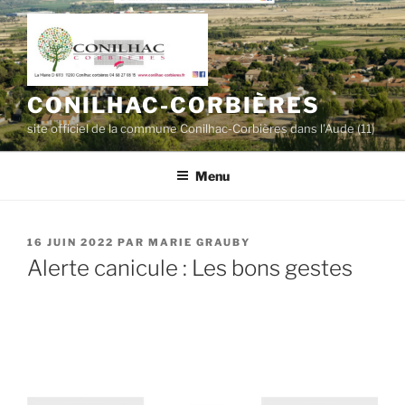
Aller
au
contenu
principal
CONILHAC-CORBIÈRES
site officiel de la commune Conilhac-Corbières dans l'Aude (11)
Menu
PUBLIÉ
16 JUIN 2022
PAR
MARIE GRAUBY
LE
Alerte canicule : Les bons gestes