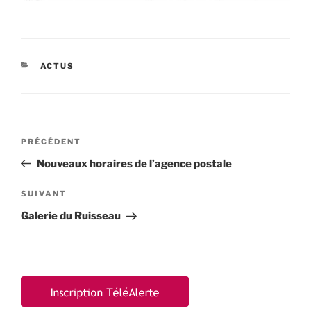
CATÉGORIES
ACTUS
Navigation
Article
PRÉCÉDENT
de
précédent
Nouveaux horaires de l’agence postale
l’article
Article
SUIVANT
suivant
Galerie du Ruisseau