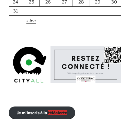
24
25
26
27
28
29
30
31
« Avr
Je m'inscris à la
téléalerte