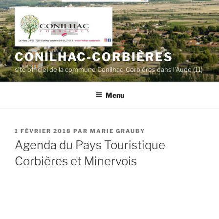
Aller
au
contenu
principal
CONILHAC-CORBIÈRES
site officiel de la commune Conilhac-Corbières dans l'Aude (11)
Menu
PUBLIÉ
1 FÉVRIER 2018
PAR
MARIE GRAUBY
LE
Agenda du Pays Touristique
Corbières et Minervois