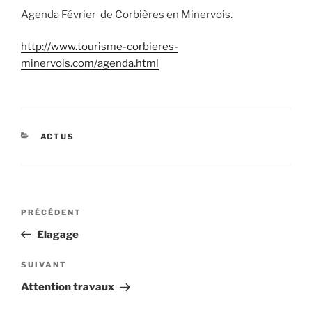
Agenda Février de Corbières en Minervois.
http://www.tourisme-corbieres-
minervois.com/agenda.html
CATÉGORIES
ACTUS
Navigation
Article
PRÉCÉDENT
de
précédent
Elagage
l’article
Article
SUIVANT
suivant
Attention travaux