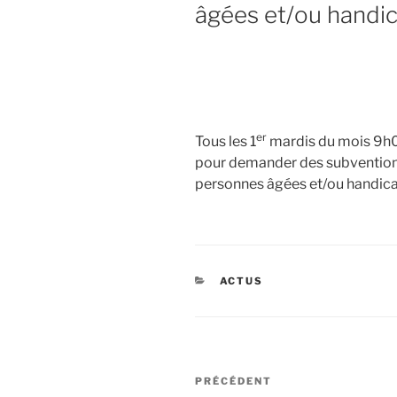
âgées et/ou handi
er
Tous les 1
mardis du mois 9h0
pour demander des subvention
personnes âgées et/ou handic
CATÉGORIES
ACTUS
Navigation
Article
PRÉCÉDENT