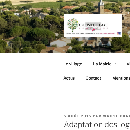
Aller
au
contenu
principal
Le village
La Mairie
V
Actus
Contact
Mentions
PUBLIÉ
5 AOÛT 2015
PAR
MAIRIE CON
LE
Adaptation des lo