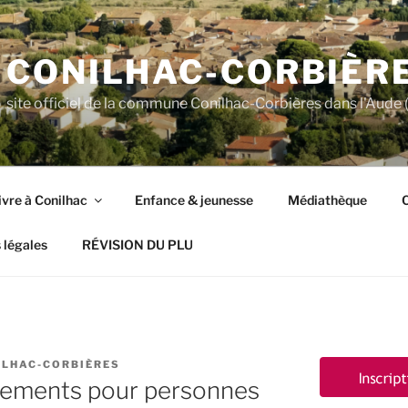
CONILHAC-CORBIÈR
site officiel de la commune Conilhac-Corbières dans l'Aude (
ivre à Conilhac
Enfance & jeunesse
Médiathèque
C
 légales
RÉVISION DU PLU
ILHAC-CORBIÈRES
gements pour personnes