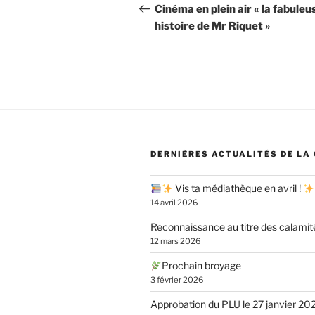
de
précédent
Cinéma en plein air « la fabuleu
histoire de Mr Riquet »
l’article
DERNIÈRES ACTUALITÉS DE LA
Vis ta médiathèque en avril !
14 avril 2026
Reconnaissance au titre des calamit
12 mars 2026
Prochain broyage
3 février 2026
Approbation du PLU le 27 janvier 20