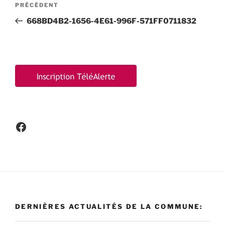
Article
PRÉCÉDENT
de
précédent
668BD4B2-1656-4E61-996F-571FF0711832
l’article
Facebook
DERNIÈRES ACTUALITÉS DE LA COMMUNE: