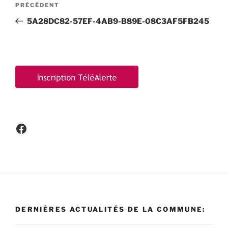
Article
PRÉCÉDENT
de
précédent
5A28DC82-57EF-4AB9-B89E-08C3AF5FB245
l’article
Facebook
DERNIÈRES ACTUALITÉS DE LA COMMUNE: