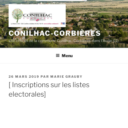
Aller
au
contenu
principal
CONILHAC-CORBIÈRES
site officiel de la commune Conilhac-Corbières dans l'Aude (11)
Menu
PUBLIÉ
26 MARS 2019
PAR
MARIE GRAUBY
LE
[ Inscriptions sur les listes
electorales]