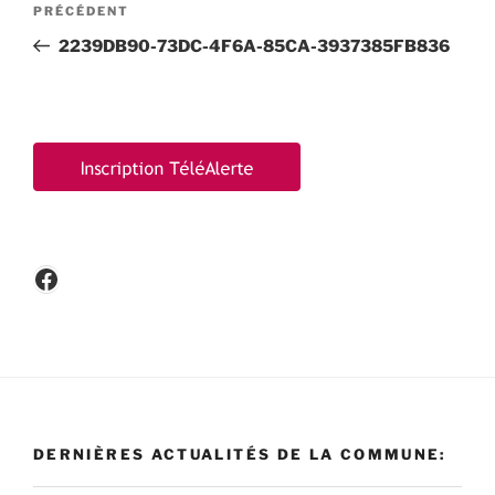
Article
PRÉCÉDENT
de
précédent
2239DB90-73DC-4F6A-85CA-3937385FB836
l’article
Facebook
DERNIÈRES ACTUALITÉS DE LA COMMUNE: