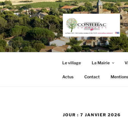
Aller
au
contenu
principal
Le village
La Mairie
V
Actus
Contact
Mentions
JOUR :
7 JANVIER 2026