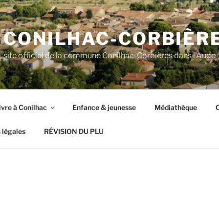
CONILHAC-CORBIÈR
site officiel de la commune Conilhac-Corbières dans l'Aude (
ivre à Conilhac
Enfance & jeunesse
Médiathèque
C
 légales
RÉVISION DU PLU