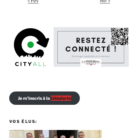
« Fév
Avr »
Je m'inscris à la
téléalerte
VOS ÉLUS: