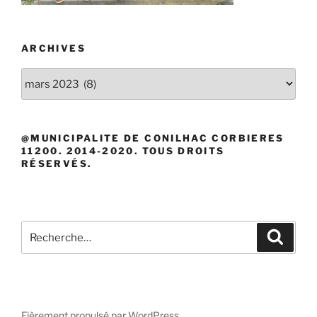
ARCHIVES
Archives
@MUNICIPALITE DE CONILHAC CORBIERES
11200. 2014-2020. TOUS DROITS
RÉSERVÉS.
Recherche
Recher
pour
:
Fièrement propulsé par WordPress