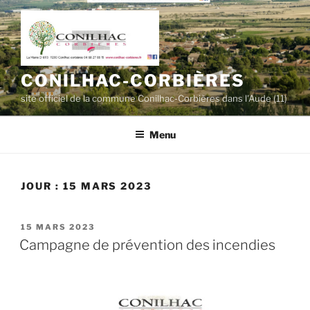
Aller
au
contenu
principal
CONILHAC-CORBIÈRES
site officiel de la commune Conilhac-Corbières dans l'Aude (11)
Menu
JOUR :
15 MARS 2023
PUBLIÉ
15 MARS 2023
LE
Campagne de prévention des incendies