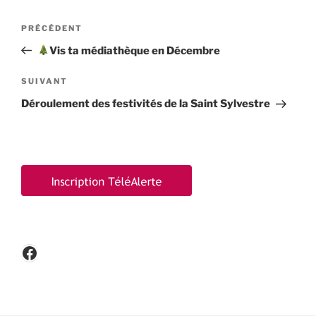
Navigation
Article
PRÉCÉDENT
de
précédent
Vis ta médiathèque en Décembre
l’article
Article
SUIVANT
suivant
Déroulement des festivités de la Saint Sylvestre
Facebook