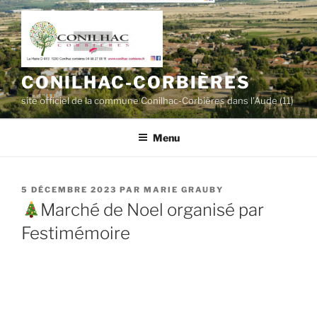
Aller
au
contenu
principal
CONILHAC-CORBIÈRES
site officiel de la commune Conilhac-Corbières dans l'Aude (11)
Menu
PUBLIÉ
5 DÉCEMBRE 2023
PAR
MARIE GRAUBY
LE
Marché de Noel organisé par
Festimémoire