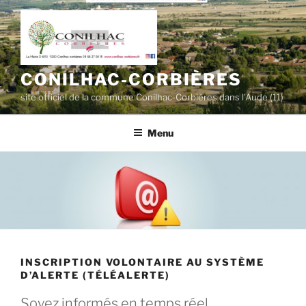
Aller
au
contenu
principal
CONILHAC-CORBIÈRES
site officiel de la commune Conilhac-Corbières dans l'Aude (11)
Menu
INSCRIPTION VOLONTAIRE AU SYSTÈME
D’ALERTE (TÉLÉALERTE)
Soyez informés en temps réel