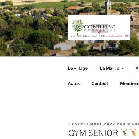
Aller
au
contenu
principal
Le village
La Mairie
V
Actus
Contact
Mentions
PUBLIÉ
13 SEPTEMBRE 2022
PAR
MARI
LE
GYM SENIOR