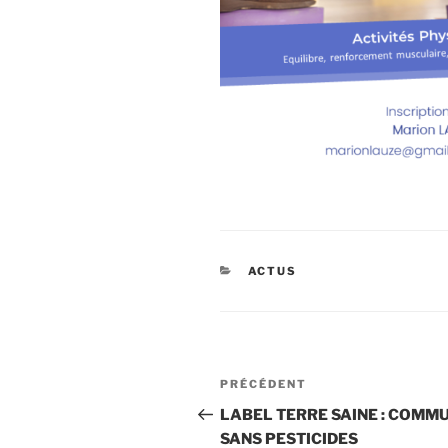
CATÉGORIES
ACTUS
Navigation
Article
PRÉCÉDENT
de
précédent
LABEL TERRE SAINE : COMM
SANS PESTICIDES