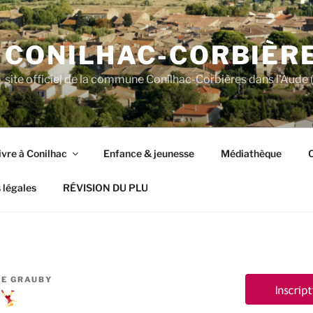
CONILHAC-CORBIÈR
site officiel de la commune Conilhac-Corbières dans l'Aude (
ivre à Conilhac
Enfance & jeunesse
Médiathèque
C
 légales
RÉVISION DU PLU
E GRAUBY