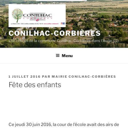
Aller
au
contenu
principal
CONILHAC-CORBIÈRES
site officiel de la commune Conilhac-Corbières dans l'Aude (11)
Menu
PUBLIÉ
1 JUILLET 2016
PAR
MAIRIE CONILHAC-CORBIÈRES
LE
Fête des enfants
Ce jeudi 30 juin 2016, la cour de l’école avait des airs de