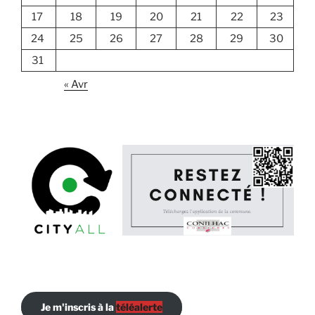
17
18
19
20
21
22
23
24
25
26
27
28
29
30
31
« Avr
Je m'inscris à la
téléalerte