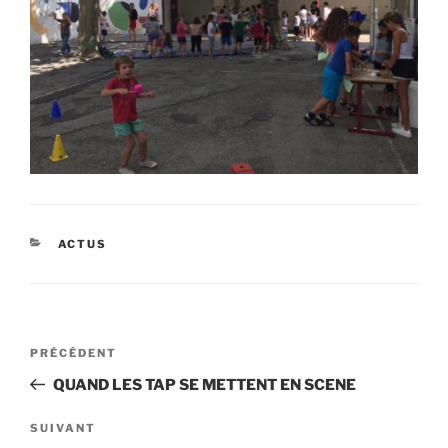
CATÉGORIES
ACTUS
Navigation
Article
PRÉCÉDENT
de
précédent
QUAND LES TAP SE METTENT EN SCENE
l’article
Article
SUIVANT