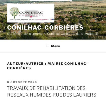
Aller
au
contenu
principal
CONILHAC-CORBIÈRES
site officiel de la commune Conilhac-Corbières dans l'Aude (11)
Menu
AUTEUR/AUTRICE :
MAIRIE CONILHAC-
CORBIÈRES
PUBLIÉ
6 OCTOBRE 2020
LE
TRAVAUX DE REHABILITATION DES
RESEAUX HUMIDES RUE DES LAURIERS