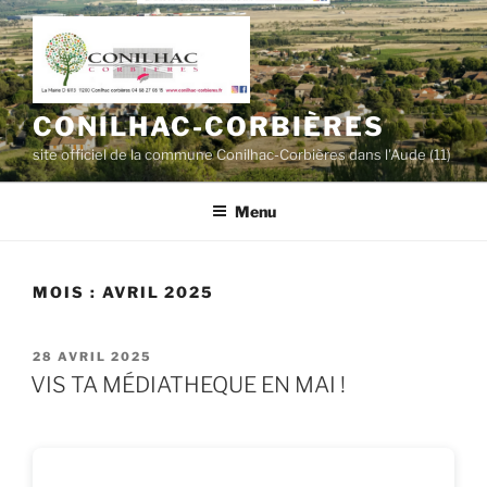
Aller
au
contenu
principal
CONILHAC-CORBIÈRES
site officiel de la commune Conilhac-Corbières dans l'Aude (11)
Menu
MOIS :
AVRIL 2025
PUBLIÉ
28 AVRIL 2025
LE
VIS TA MÉDIATHEQUE EN MAI !