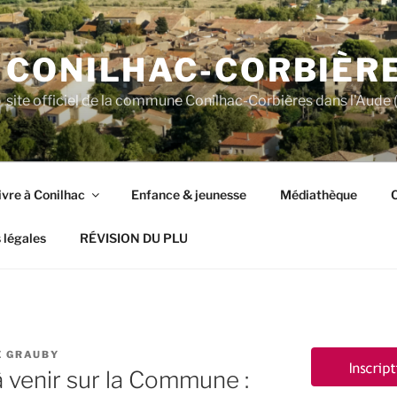
CONILHAC-CORBIÈR
site officiel de la commune Conilhac-Corbières dans l'Aude (
ivre à Conilhac
Enfance & jeunesse
Médiathèque
C
 légales
RÉVISION DU PLU
E GRAUBY
à venir sur la Commune :