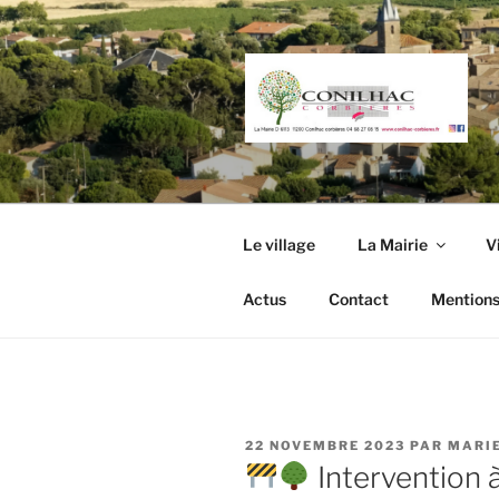
Aller
au
contenu
principal
Le village
La Mairie
V
Actus
Contact
Mentions
PUBLIÉ
22 NOVEMBRE 2023
PAR
MARI
LE
Intervention 