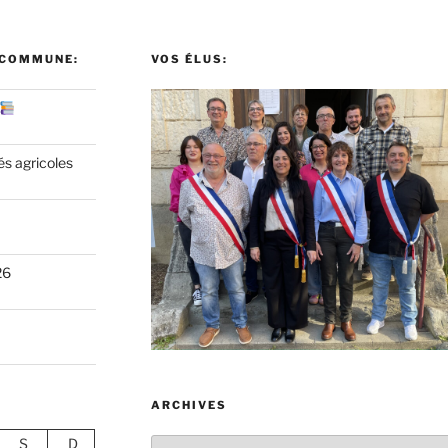
 COMMUNE:
VOS ÉLUS:
és agricoles
26
ARCHIVES
S
D
Archives