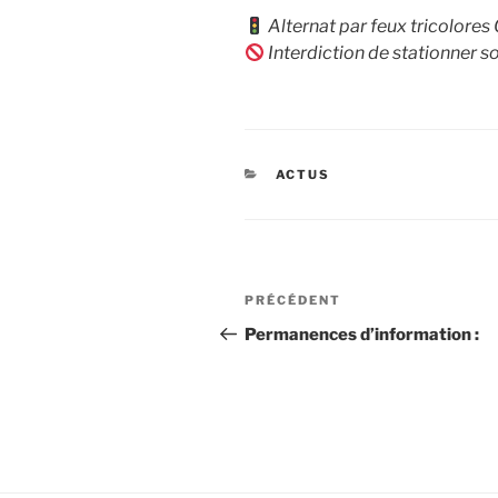
Alternat par feux tricolores
Interdiction de stationner s
CATÉGORIES
ACTUS
Navigation
Article
PRÉCÉDENT
de
précédent
Permanences d’information :
l’article