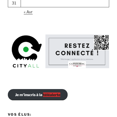
31
« Avr
Je m'inscris à la
téléalerte
VOS ÉLUS: