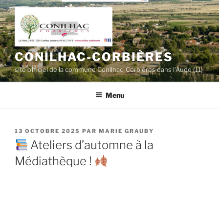
Aller
au
contenu
principal
CONILHAC-CORBIÈRES
site officiel de la commune Conilhac-Corbières dans l'Aude (11)
Menu
PUBLIÉ
13 OCTOBRE 2025
PAR
MARIE GRAUBY
LE
Ateliers d’automne à la
Médiathèque !