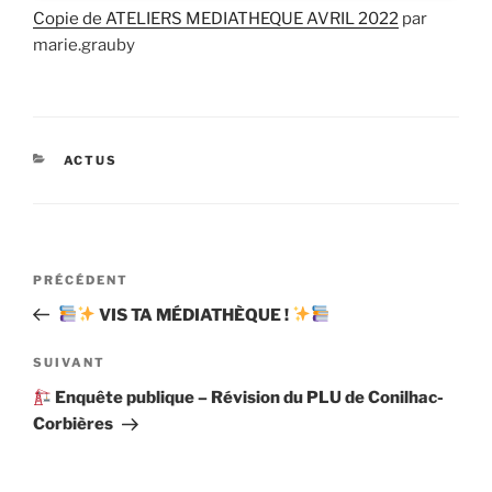
Copie de ATELIERS MEDIATHEQUE AVRIL 2022
par
marie.grauby
CATÉGORIES
ACTUS
Navigation
Article
PRÉCÉDENT
de
précédent
VIS TA MÉDIATHÈQUE !
l’article
Article
SUIVANT
suivant
Enquête publique – Révision du PLU de Conilhac-
Corbières